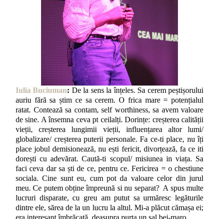
Iulia Buciuman
:
De la sens la înțeles. Sa cerem peștișorului
auriu fără sa știm ce sa cerem. O frica mare = potențialul
ratat. Contează sa contam, self worthiness, sa avem valoare
de sine. A însemna ceva pt ceilalți. Dorințe: creșterea calității
vieții, creșterea lungimii vieții, influențarea altor lumi/
globalizare/ creșterea puterii personale. Fa ce-ti place, nu îți
place jobul demisionează, nu ești fericit, divorțează, fa ce iti
dorești cu adevărat. Caută-ti scopul/ misiunea in viața. Sa
faci ceva dar sa ști de ce, pentru ce. Fericirea = o chestiune
sociala. Cine sunt eu, cum pot da valoare celor din jurul
meu. Ce putem obține împreună si nu separat? A spus multe
lucruri disparate, cu greu am putut sa urmăresc legăturile
dintre ele, sărea de la un lucru la altul. Mi-a plăcut cămașa ei;
era interesant îmbrăcată, deasupra purta un șal bej-maro.