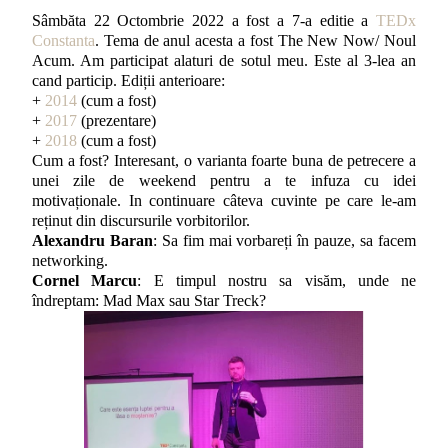
Sâmbăta 22 Octombrie 2022 a fost a 7-a editie a
TEDx
Constanta
. Tema de anul acesta a fost The New Now/ Noul
Acum. Am participat alaturi de sotul meu. Este al 3-lea an
cand particip. Ediții anterioare:
+
2014
(cum a fost)
+
2017
(prezentare)
+
2018
(cum a fost)
Cum a fost? Interesant, o varianta foarte buna de petrecere a
unei zile de weekend pentru a te infuza cu idei
motivaționale. In continuare câteva cuvinte pe care le-am
reținut din discursurile vorbitorilor.
Alexandru Baran
: Sa fim mai vorbareți în pauze, sa facem
networking.
Cornel Marcu
: E timpul nostru sa visăm, unde ne
îndreptam: Mad Max sau Star Treck?