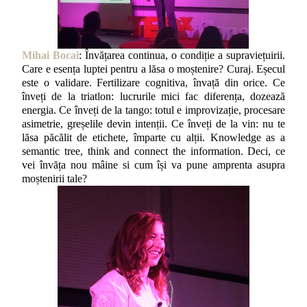
Mihai Bocai
: Învățarea continua, o condiție a supraviețuirii.
Care e esența luptei pentru a lăsa o moștenire? Curaj. Eșecul
este o validare. Fertilizare cognitiva, învață din orice. Ce
înveți de la triatlon: lucrurile mici fac diferența, dozează
energia. Ce înveți de la tango: totul e improvizație, procesare
asimetrie, greșelile devin intenții. Ce înveți de la vin: nu te
lăsa păcălit de etichete, împarte cu alții. Knowledge as a
semantic tree, think and connect the information. Deci, ce
vei învăța nou mâine si cum își va pune amprenta asupra
moștenirii tale?