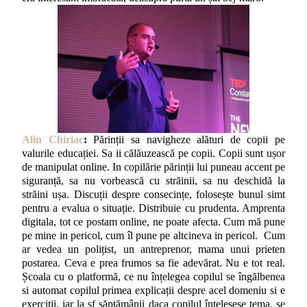
Alin Chiriac
:
Părinții sa navigheze alături de copii pe
valurile educației. Sa ii călăuzească pe copii. Copii sunt ușor
de manipulat online. In copilărie părinții lui puneau accent pe
siguranță, sa nu vorbească cu străinii, sa nu deschidă la
străini ușa. Discuții despre consecințe, folosește bunul simt
pentru a evalua o situație. Distribuie cu prudenta. Amprenta
digitala, tot ce postam online, ne poate afecta. Cum mă pune
pe mine in pericol, cum îl pune pe altcineva in pericol. Cum
ar vedea un polițist, un antreprenor, mama unui prieten
postarea. Ceva e prea frumos sa fie adevărat. Nu e tot real.
Școala cu o platformă, ce nu înțelegea copilul se îngălbenea
si automat copilul primea explicații despre acel domeniu si e
exerciții, iar la sf săptămânii daca copilul înțelesese tema, se