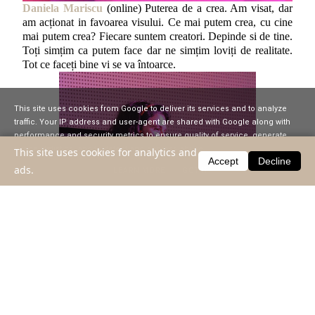
Daniela Mariscu
(online) Puterea de a crea. Am visat, dar
am acționat in favoarea visului. Ce mai putem crea, cu cine
mai putem crea? Fiecare suntem creatori. Depinde si de tine.
Toți simțim ca putem face dar ne simțim loviți de realitate.
Tot ce faceți bine vi se va întoarce.
This site uses cookies from Google to deliver its services and to analyze
traffic. Your IP address and user-agent are shared with Google along with
performance and security metrics to ensure quality of service, generate
usage statistics, and to detect and address abuse.
This site uses cookies for analytics and
Accept
Decline
ads.
LEARN MORE
GOT IT