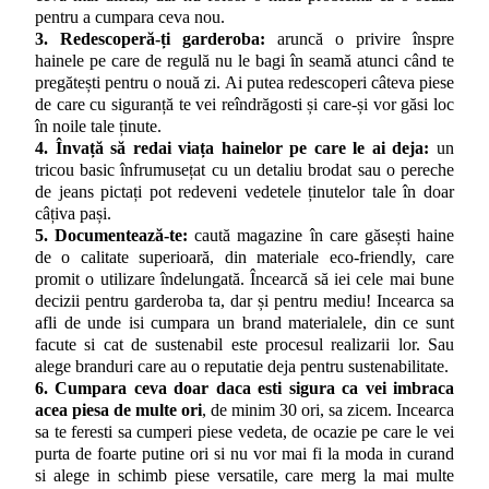
pentru a cumpara ceva nou.
3. Redescoperă-ți garderoba:
aruncă o privire înspre
hainele pe care de regulă nu le bagi în seamă atunci când te
pregătești pentru o nouă zi. Ai putea redescoperi câteva piese
de care cu siguranță te vei reîndrăgosti și care-și vor găsi loc
în noile tale ținute.
4. Învață să redai viața hainelor pe care le ai deja:
un
tricou basic înfrumusețat cu un detaliu brodat sau o pereche
de jeans pictați pot redeveni vedetele ținutelor tale în doar
câțiva pași.
5. Documentează-te:
caută magazine în care găsești haine
de o calitate superioară, din materiale eco-friendly, care
promit o utilizare îndelungată. Încearcă să iei cele mai bune
decizii pentru garderoba ta, dar și pentru mediu! Incearca sa
afli de unde isi cumpara un brand materialele, din ce sunt
facute si cat de sustenabil este procesul realizarii lor. Sau
alege branduri care au o reputatie deja pentru sustenabilitate.
6. Cumpara ceva doar daca esti sigura ca vei imbraca
acea piesa de multe ori
, de minim 30 ori, sa zicem. Incearca
sa te feresti sa cumperi piese vedeta, de ocazie pe care le vei
purta de foarte putine ori si nu vor mai fi la moda in curand
si alege in schimb piese versatile, care merg la mai multe