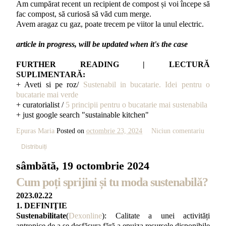
Am cumpărat recent un recipient de compost și voi începe să
fac compost, să curiosă să văd cum merge.
Avem aragaz cu gaz, poate trecem pe viitor la unul electric.
article in progress, will be updated when it's the case
FURTHER READING | LECTURĂ
SUPLIMENTARĂ:
+ Aveti si pe roz/
Sustenabil in bucatarie. Idei pentru o
bucatarie mai verde
+ curatorialist /
5 principii pentru o bucatarie mai sustenabila
+ just google search "sustainable kitchen"
Epuras Maria
Posted on
octombrie 23, 2024
Niciun comentariu
Distribuiți
sâmbătă, 19 octombrie 2024
Cum poți sprijini și tu moda sustenabilă?
2023.02.22
1. DEFINIŢIE
Sustenabilitate
(
Dexonline
): Calitate a unei activități
antropice de a se desfășura fără a epuiza resursele disponibile