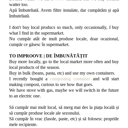
watter too.
Apă îmbuteliată. Avem filtre instalate, dar cumpărăm și apă
îmbuteliată.
I don't buy local producs so much, only occasionally, I buy
what I find in the supermarket.
Nu cumpăr atât de mult produse locale, doar ocazional,
cumpăr ce găsesc în supermarket.
TO IMPROOVE | DE ÎMBUNĂTĂȚIT
Buy more locally, go to the local market more often and buy
local products of the season.
Buy in bulk (beans, pasta, etc) and use my own containers.
I recently bought a
composting container
and will start
making compost, curious to see how that goes.
We have stove with gas, maybe we will switch in the future
to an electric one.
Să cumpăr mai mult local, să merg mai des la piața locală și
să cumpăr produse locale ale sezonului.
Să cumpăr în vrac (fasole, paste, etc) și să folosesc propriile
mele recipiente.