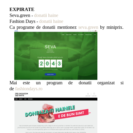
EXPIRATE
Seva.green -
donatii haine
Fashion Days -
donatii haine
Ca programe de donatii mentionez
seva.green
by miniprix.
Mai este un program de donatii organizat si
de
fashiondays.ro