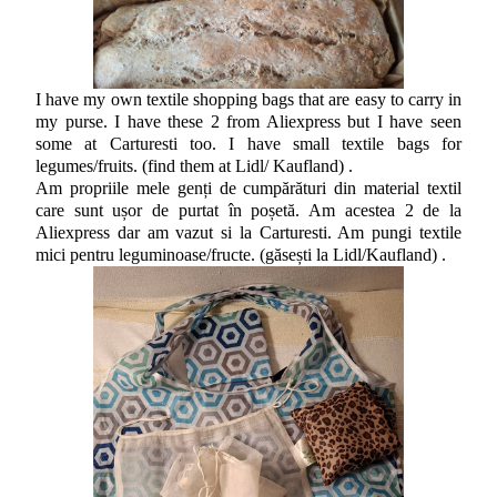
I have my own textile shopping bags that are easy to carry in
my purse. I have these 2 from Aliexpress but I have seen
some at Carturesti too. I have small textile bags for
legumes/fruits. (find them at Lidl/ Kaufland) .
Am propriile mele genți de cumpărături din material textil
care sunt ușor de purtat în poșetă. Am acestea 2 de la
Aliexpress dar am vazut si la Carturesti. Am pungi textile
mici pentru leguminoase/fructe. (găsești la Lidl/Kaufland) .