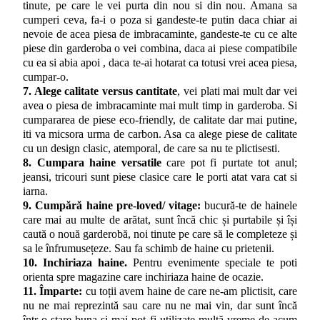
tinute, pe care le vei purta din nou si din nou. Amana sa
cumperi ceva, fa-i o poza si gandeste-te putin daca chiar ai
nevoie de acea piesa de imbracaminte, gandeste-te cu ce alte
piese din garderoba o vei combina, daca ai piese compatibile
cu ea si abia apoi , daca te-ai hotarat ca totusi vrei acea piesa,
cumpar-o.
7. Alege calitate versus cantitate
, vei plati mai mult dar vei
avea o piesa de imbracaminte mai mult timp in garderoba. Si
cumpararea de piese eco-friendly, de calitate dar mai putine,
iti va micsora urma de carbon. Asa ca alege piese de calitate
cu un design clasic, atemporal, de care sa nu te plictisesti.
8. Cumpara haine versatile
care pot fi purtate tot anul;
jeansi, tricouri sunt piese clasice care le porti atat vara cat si
iarna.
9. Cumpără haine pre-loved/ vitage:
bucură-te de hainele
care mai au multe de arătat, sunt încă chic și purtabile și își
caută o nouă garderobă, noi tinute pe care să le completeze și
sa le înfrumusețeze. Sau fa schimb de haine cu prietenii.
10. Inchiriaza haine.
Pentru evenimente speciale te poti
orienta spre magazine care inchiriaza haine de ocazie.
11. Împarte:
cu toții avem haine de care ne-am plictisit, care
nu ne mai reprezintă sau care nu ne mai vin, dar sunt încă
într-o stare buna și mai pot fi utilizate multă vreme de acum