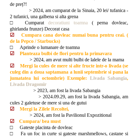
de preț?!
> 2024, am cumparat de la Sinaia, 20 lei/ tufanica -
2 tufanici, una galbena si alta grena
□	
Cumparat
decoratiuni toamna
( perna dovleac,
ghirlanda frunze) Decorat casa
☑
Cumpara cana dovleac numai buna pentru ceai. (
de la Pepco / Starbucks)
□	
Aprinde o lumanare de toamna
☑
Planteaza bulbi de flori pentru la primavara
> 2024, am avut multi bulbi de lalele de la mama
☑
Mergi la cules de mere si alte fructe intr-o livada (se
culeg din a doua saptamana a lunii septembrie si pana la
jumatatea lui octombrie) Exemple:
Livada Sabangia
,
Livada Dragomir
> 2023, am fost la livada Sabangia
> 2024.09.29, am fost la livada Sabangia, am
cules 2 galetuse de mere si una de gutui
☑
Mergi la Zilele Recoltei,
> 2024, am fost la Pavilionul Expozitional
☑
Cumpara/ bea must
□
Gateste placinta de dovleac
□
Fa un foc in curte si gateste marshmellows, castane si