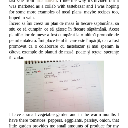
last sale from
urbantale.ro
. I like the way it's divided but it
was marketed as a collab with tastebazar and I was hoping
for some more examples of meal plans, maybe recipes too,
hoped in vain.
Încerc să îmi creez un plan de masă în fiecare săptămână, să
știu ce să cumpăr, ce să gătesc în fiecare săptămână. Acest
planificator de mese a fost cumpărat la o ultimă promotie de
pe urbantale.ro. Îmi place felul în care este împărțit, dar a fost
promovat ca o colaborare cu tastebazar și mai speram la
câteva exemple de planuri de masă, poate și rețete, speranțe
în zadar.
I have a small vegetable garden and in the warm months I
have there tomatoes, peppers, eggplants, parsley, onion, that
little garden provides me small amounts of produce for my