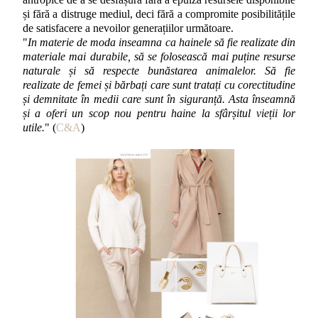
și fără a distruge mediul, deci fără a compromite posibilitățile
de satisfacere a nevoilor generațiilor următoare.
"
In materie de moda inseamna ca hainele să fie realizate din
materiale mai durabile, să se folosească mai puține resurse
naturale și să respecte bunăstarea animalelor. Să fie
realizate de femei și bărbați care sunt tratați cu corectitudine
și demnitate în medii care sunt în siguranță. Asta înseamnă
și a oferi un scop nou pentru haine la sfârșitul vieții lor
utile.
" (
C&A
)