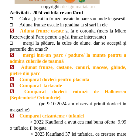
copyright:
design.mariata.ro
Activitati - 2024 voi bifa ce am făcut
□
Calcat, jucat in frunze uscate in parc sau unde le gasesti
□
Aduna frunze uscate in gradina ta si sari in ele
☑
Aduna frunze uscate
si fa o coronita (mers la Micro
Rezervație si Parc pentru a găsi frunze interesante)
□ mergi la pădure, la cules de alune, dar se acceptă și
parcurile din oraș :P
☑
mergi intr-un parc / padure/ la munte pentru a
admira culorile de toamnă
☑
Adunat frunze, castane, conuri, macese, ghinde,
pietre din parc
☑
Cumparat dovleci pentru placinta
☑
Cumparat
tartacute
☑
Cumparat dovleci rotunzi de Halloween
(Septembrie/ Octombrie)
(pe 9.10.2024 am observat primii dovleci in
magazine)
☑
Cumparat crizanteme / tufanici
> 2022 Kaufland a avut cea mai buna oferta, 9,99
o tufănica f. bogata
> 2023 Kaufland 37 lei tufanica, ce crestere mare