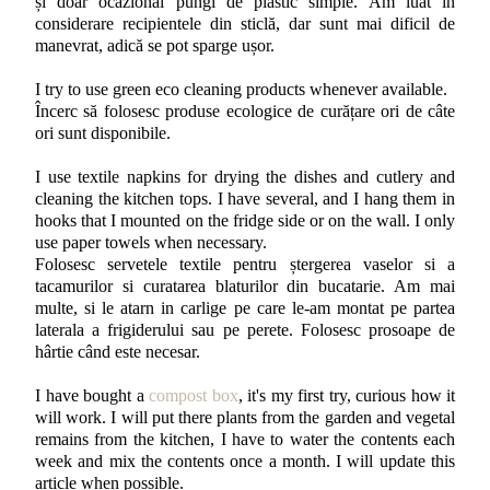
și doar ocazional pungi de plastic simple. Am luat în
considerare recipientele din sticlă, dar sunt mai dificil de
manevrat, adică se pot sparge ușor.
I try to use green eco cleaning products whenever available.
Încerc să folosesc produse ecologice de curățare ori de câte
ori sunt disponibile.
I use textile napkins for drying the dishes and cutlery and
cleaning the kitchen tops. I have several, and I hang them in
hooks that I mounted on the fridge side or on the wall. I only
use paper towels when necessary.
Folosesc servetele textile pentru ștergerea vaselor si a
tacamurilor si curatarea blaturilor din bucatarie. Am mai
multe, si le atarn in carlige pe care le-am montat pe partea
laterala a frigiderului sau pe perete. Folosesc prosoape de
hârtie când este necesar.
I have bought a
compost box
, it's my first try, curious how it
will work. I will put there plants from the garden and vegetal
remains from the kitchen, I have to water the contents each
week and mix the contents once a month. I will update this
article when possible.