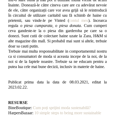
înainte. Donează-le către cineva care are cu adevărat nevoie
de ele, către organizații care vor avea grijă să le reintroducă
în circuitul de utilizare caritabil sau fă schimb de haine cu
prietenii, sau vinde-le pe Vinted (
contul meu
). Incearca
regula
o piesa cumparata, o piesa donata
. Cum cumperi
ceva gandeste-te la o piesa din garderoba pe care sa o
donezi. Sunt cutii de colectare haine uzate la Zara, H&M si
alte magazine din mall. Si probabil mai sunt si altele, trebuie
doar sa cauti putin.
Trebuie mai multa responsabilitate in comportamentul nostru
ca si consumatori de moda si aceasta incepe de la noi, de la
noi si de la faptele noastre. Trebuie sa ne educam pentru a
putea lua cele mai bune decizii, inclusiv in materie de haine.
Publicat prima data la data de 08.03.2021, editat la
2023.02.22.
RESURSE
BineBoutique:
Cum poți sprijini moda sustenabilă?
HarpersBazaar:
10 simple steps to being more sustainable