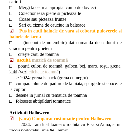
cartofi
□
Mergi la cel mai apropiat camp de dovleci
□
Colectioneaza pietre si picteaza-le
□
Coase sau picteaza frunze
□
Sari cu cizme de cauciuc in baltoace
☑
Pus in cutii hainele de vara si coborat puloverele si
hainele de iarna
□ (inceput de noiembrie) dat comanda de cadouri de
Craciun pentru prieteni
□ citește cărți de toamnă
☑
ascultă
muzică de toamnă
□
poartă culori de toamnă, galben, bej, maro, roșu, grena,
kaki (vezi
eticheta: toamnă
)
> 2024: grena is back (grena cu negru)
□  
cumpara alune de padure de la piata, sparge-le si coace-le
la cuptor
□  
desene in jurnal cu tematica de toamna
□  
foloseste abtipilduri tomnatice
Activitati Halloween
☑
(vara) Cumparat costumatie pentru Halloween
2024: i-am luat Ioanei o rochita cu Elsa si Anna, si un
tricou portocaliu, mie &C nimic