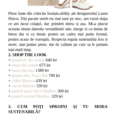
Piese luate din colectia Sustain.ability ale designerului Laura
Hincu. Din pacate unele nu mai sunt pe stoc, am vazut dupa
ce am facut colajul, dar prindeti ideea si asa. Mi-a placut
aceasta tinuta datorita versatilitatii sale, merge si ca tinuta de
birou dar si ca tinuta pentru un cadru mai putin formal,
pentru acasa de exemplu. Respecta regula sustenabila
less is
more
, mai putine piese, dar de calitate pe care sa le purtam
mai mult timp.
2. SHOP THE LOOK
+
pantaloni din casmir
640 lei
+
bluza din casmir
675 lei
+
haina din lana
1380 lei
+
geanta alba Tosca Blu
789 lei
+
colier Monom
439 lei
+
cercei Monom
339 lei
+
pantofi piele Steve Madden
309 lei
+
pantofi casual Pikolinos
329 lei
3. CUM POŢI SPRIJINI ŞI TU MODA
SUSTENABILĂ?