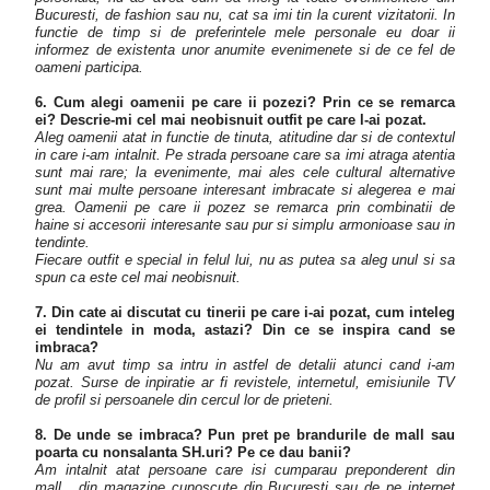
Bucuresti, de fashion sau nu, cat sa imi tin la curent vizitatorii. In
functie de timp si de preferintele mele personale eu doar ii
informez de existenta unor anumite evenimenete si de ce fel de
oameni participa.
6. Cum alegi oamenii pe care ii pozezi? Prin ce se remarca
ei? Descrie-mi cel mai neobisnuit outfit pe care l-ai pozat.
Aleg oamenii atat in functie de tinuta, atitudine dar si de contextul
in care i-am intalnit. Pe strada persoane care sa imi atraga atentia
sunt mai rare; la evenimente, mai ales cele cultural alternative
sunt mai multe persoane interesant imbracate si alegerea e mai
grea. Oamenii pe care ii pozez se remarca prin combinatii de
haine si accesorii interesante sau pur si simplu armonioase sau in
tendinte.
Fiecare outfit e special in felul lui, nu as putea sa aleg unul si sa
spun ca este cel mai neobisnuit.
7. Din cate ai discutat cu tinerii pe care i-ai pozat, cum inteleg
ei tendintele in moda, astazi? Din ce se inspira cand se
imbraca?
Nu am avut timp sa intru in astfel de detalii atunci cand i-am
pozat. Surse de inpiratie ar fi revistele, internetul, emisiunile TV
de profil si persoanele din cercul lor de prieteni.
8. De unde se imbraca? Pun pret pe brandurile de mall sau
poarta cu nonsalanta SH.uri? Pe ce dau banii?
Am intalnit atat persoane care isi cumparau preponderent din
mall, din magazine cunoscute din Bucuresti sau de pe internet