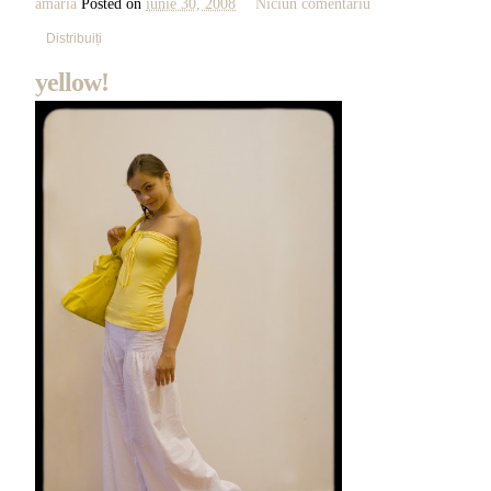
amaria
Posted on
iunie 30, 2008
Niciun comentariu
Distribuiți
yellow!