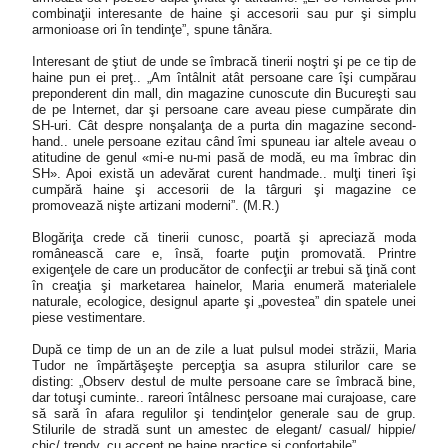
combinaţii interesante de haine şi accesorii sau pur şi simplu
armonioase ori în tendinţe”, spune tânăra.
Interesant de ştiut de unde se îmbracă tinerii noştri şi pe ce tip de
haine pun ei preţ.. „Am întâlnit atât persoane care îşi cumpărau
preponderent din mall, din magazine cunoscute din Bucureşti sau
de pe Internet, dar şi persoane care aveau piese cumpărate din
SH-uri. Cât despre nonşalanţa de a purta din magazine second-
hand.. unele persoane ezitau când îmi spuneau iar altele aveau o
atitudine de genul «mi-e nu-mi pasă de modă, eu ma îmbrac din
SH». Apoi există un adevărat curent handmade.. mulţi tineri îşi
cumpără haine şi accesorii de la târguri şi magazine ce
promovează nişte artizani moderni”. (M.R.)
Blogăriţa crede că tinerii cunosc, poartă şi apreciază moda
românească care e, însă, foarte puţin promovată. Printre
exigenţele de care un producător de confecţii ar trebui să ţină cont
în creaţia şi marketarea hainelor, Maria enumeră materialele
naturale, ecologice, designul aparte şi „povestea” din spatele unei
piese vestimentare.
După ce timp de un an de zile a luat pulsul modei străzii, Maria
Tudor ne împărtăşeşte percepţia sa asupra stilurilor care se
disting: „Observ destul de multe persoane care se îmbracă bine,
dar totuşi cuminte.. rareori întâlnesc persoane mai curajoase, care
să sară în afara regulilor şi tendinţelor generale sau de grup.
Stilurile de stradă sunt un amestec de elegant/ casual/ hippie/
chic/ trendy, cu accent pe haine practice si confortabile”.