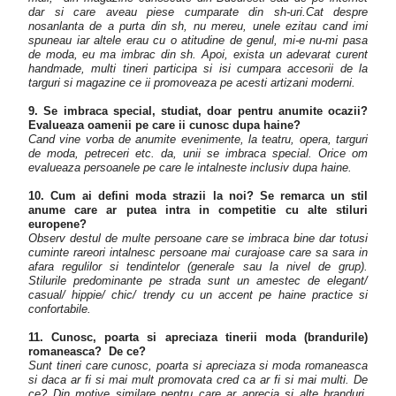
dar si care aveau piese cumparate din sh-uri.Cat despre
nosanlanta de a purta din sh, nu mereu, unele ezitau cand imi
spuneau iar altele erau cu o atitudine de genul, mi-e nu-mi pasa
de moda, eu ma imbrac din sh. Apoi, exista un adevarat curent
handmade, multi tineri participa si isi cumpara accesorii de la
targuri si magazine ce ii promoveaza pe acesti artizani moderni.
9. Se imbraca special, studiat, doar pentru anumite ocazii?
Evalueaza oamenii pe care ii cunosc dupa haine?
Cand vine vorba de anumite evenimente, la teatru, opera, targuri
de moda, petreceri etc. da, unii se imbraca special. Orice om
evalueaza persoanele pe care le intalneste inclusiv dupa haine.
10. Cum ai defini moda strazii la noi? Se remarca un stil
anume care ar putea intra in competitie cu alte stiluri
europene?
Observ destul de multe persoane care se imbraca bine dar totusi
cuminte rareori intalnesc persoane mai curajoase care sa sara in
afara regulilor si tendintelor (generale sau la nivel de grup).
Stilurile predominante pe strada sunt un amestec de elegant/
casual/ hippie/ chic/ trendy cu un accent pe haine practice si
confortabile.
11. Cunosc, poarta si apreciaza tinerii moda (brandurile)
romaneasca? De ce?
Sunt tineri care cunosc, poarta si apreciaza si moda romaneasca
si daca ar fi si mai mult promovata cred ca ar fi si mai multi. De
ce? Din motive similare pentru care ar aprecia si alte branduri,