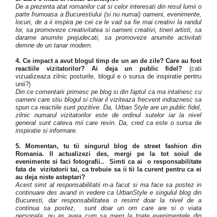
De a prezenta atat romanilor cat si celor interesati din resul lumii o
parte frumoasa a Bucurestiului (si nu numai) oameni, evenimente,
locuri, de a ii inspira pe cei ce le vad sa fie mai creativi la randul
lor, sa promoveze creativitatea si oameni creativi, tineri artisti, sa
darame anumite prejudecati, sa promoveze anumite activitati
demne de un tanar modern.
4. Ce impact a avut blogul timp de un an de zile? Care au fost
reactiile vizitatorilor? Ai deja un public fidel?
(cati
vizualizeaza zilnic posturile, blogul e o sursa de inspiratie pentru
unii?)
Din ce comentarii primesc pe blog si din faptul ca ma intalnesc cu
oameni care stiu blogul si chiar il viziteaza frecvent indraznesc sa
spun ca reactiile sunt pozitive. Da, Urban Style are un public fidel,
zilnic numarul vizitatorilor este de ordinul sutelor iar la nivel
general sunt cateva mii care revin. Da, cred ca este o sursa de
inspiratie si informare.
5. Momentan, tu tii singurul blog de street fashion din
Romania. Il actualizezi des, mergi pe la tot soiul de
evenimente si faci fotografii.. Simti ca ai o responsabilitate
fata de vizitatorii tai, ca trebuie sa ii tii la curent pentru ca ei
au deja niste asteptari?
Acest simt al responsabilitatii m-a facut si ma face sa postez in
continuare des avand in vedere ca UrbanStyle e singulul blog din
Bucuresti, dar responsabilitatea o resimt doar la nivel de a
continua sa postez, sunt doar un om care are si o viata
personala, nu as avea cum sa merg la toate evenimentele din