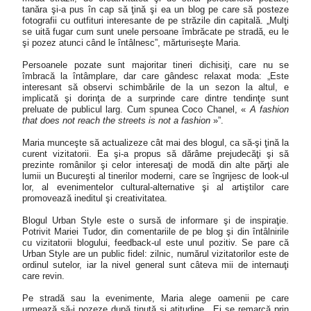
tanăra şi-a pus în cap să ţină şi ea un blog pe care să posteze
fotografii cu outfituri interesante de pe străzile din capitală. „
Mulţi
se uită fugar cum sunt unele persoane îmbrăcate pe stradă, eu le
şi pozez atunci când le întâlnesc”, mărturiseşte Maria.
Persoanele pozate sunt majoritar tineri dichisiţi, care nu se
îmbracă la întâmplare, dar care gândesc relaxat moda: „Este
interesant să observi schimbările de la un sezon la altul, e
implicată şi dorinţa de a surprinde care dintre tendinţe sunt
preluate de publicul larg. Cum spunea Coco Chanel, «
A fashion
that does not reach the streets is not a fashion
»”.
Maria munceşte să actualizeze cât mai des blogul, ca să-şi ţină la
curent vizitatorii. Ea şi-a propus să dărâme prejudecăţi şi să
prezinte românilor şi celor interesaţi de modă din alte părţi ale
lumii un Bucureşti al tinerilor moderni, care se îngrijesc de look-ul
lor, al evenimentelor cultural-alternative şi al artiştilor care
promovează ineditul şi creativitatea.
Blogul Urban Style este o sursă de informare şi de inspiraţie.
Potrivit Mariei Tudor, din comentariile de pe blog şi din întâlnirile
cu vizitatorii blogului, feedback-ul este unul pozitiv. Se pare că
Urban Style are un public fidel: zilnic, numărul vizitatorilor este de
ordinul sutelor, iar la nivel general sunt câteva mii de internauţi
care revin.
Pe stradă sau la evenimente, Maria alege oamenii pe care
urmează să-i pozeze după ţinută şi atitudine. „Ei se remarcă prin