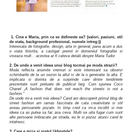
1. Cine e Maria, prin ce se defineste ea?
(valori, pasiuni, stil
de viata, background profesional, numele intreg:))
Interesata de fotografie, design, arta in general, pana acum a dus
o viata linistita, a castigat premii in domeniiul fotografiei si
viseaza mult... acestea ar fi cateva detalii despre Maria Tudor
2. De unde a venit ideea unui blog tocmai pe moda strazii?
Moda reflecta anumite vremuri si este interesant sa observi
schimbarile de la un sezon la altul si de la o generatie la alta. E
implicata si dorinta de a surprinde care dintre tendintele
prezentate sunt preluate de publicul larg. Cum spunea Coco
Chanel „A fashion that does not reach the streets is not a
fashion."
De unde mi-a venit mie ideea? Cand am descoperit primul blog de
street fashion am ramas fascinata de cata creativitate si stil
aveau persoanele pozate. In timp cred ca mi-a incoltit si mie
ideea ca as putea sa fac asa ceva. Multi se uita fugar cum sunt
alte persoane imbracate pe strada, eu le si pozez atunci cand le
intalnesc.
3. Care e miza si rostul Urbnstyle?