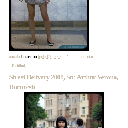
amaria
Posted on
iunie 07, 2008
Niciun comentariu
Distribuiți
Street Delivery 2008, Str. Arthur Verona,
Bucuresti