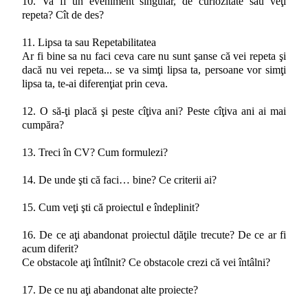
10. Va fi un eveniment singular, de curiozitate sau veţi
repeta? Cît de des?
11. Lipsa ta sau Repetabilitatea
Ar fi bine sa nu faci ceva care nu sunt şanse că vei repeta şi
dacă nu vei repeta... se va simţi lipsa ta, persoane vor simţi
lipsa ta, te-ai diferenţiat prin ceva.
12. O să-ţi placă şi peste cîţiva ani? Peste cîţiva ani ai mai
cumpăra?
13. Treci în CV? Cum formulezi?
14. De unde şti că faci… bine? Ce criterii ai?
15. Cum veţi şti că proiectul e îndeplinit?
16. De ce aţi abandonat proiectul dăţile trecute? De ce ar fi
acum diferit?
Ce obstacole aţi întîlnit? Ce obstacole crezi că vei întâlni?
17. De ce nu aţi abandonat alte proiecte?