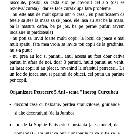
rascolite, posibil sa cada suc pe covorul cel alb (dar se
rezolva/ curata) - dar se face curat dupa fara probleme
- nu este atat de mult spatiu intr-o casa , eu planificasem ca
fetele sa stea la masa sa se joace, ele insa au stat ba la masa,
ba la masuta cafea, ba pe jos, ba pe perne/ pufuri (avem
incalzire in pardoseala)
- nu poti sa inviti foarte multi copii, la locul de joaca e mai
mult spatiu, fata mea vroia sa invite toti copii de la gradinita,
nu s-a putut
- nu prea au loc si parintii, anul acesta au fost doar cativa
parinti in afara de noi, doar 3 pariniti, multi parinti au venit,
au lasat copii si au plecat, revenind la sfarsitul petrecerii. La
un loc de joaca stau si parintii de obicei, cel putin un parinte
per copil.
Organizare Petrecere 5 Ani - tema "Inorog Curcubeu"
decorat casa cu baloane, perdea stralucitoare, ghirlande
si alte decoratiuni (de la Jumbo)
tort de la Sophie Patisserie Constanta (ales model, dat
comanda) ( am uitat sa pun lumanarile ca sa sufle sa le