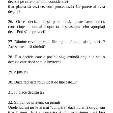
decizia pe care o iei tu in considerare)
ti-ar placea să vezi ce, cum procedează? Ce parere ai avea
despre?
26. Orice decizie, deşi pare mică, poate avea efect,
consecinţe nu numai asupra ta ci şi asupra celor apropiaţi
ţie… Poţi să le prevezi?
27. Rămîne ceva din ce ai făcut şi după ce tu pleci, mori.. ?
Are şanse… să rămînă?
28. E o decizie care e posibil să-ţi extindă opţiunile sau o
decizie care riscă să ţi le limiteze?
29. Ajuta la?
30. Daca faci asta rolul jucat de tine este...?
31. Iti place decizia ta?
32. Singur, cu prieteni, cu părinţi
Unele lucruri nu le-ai mai “cumpăra” dacă nu ai fi singur sau
ţi-ar fi greu, dacă ai cumpăra şi cînd eşti singur, deci fără