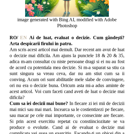
image generated with Bing AI, modified with Adobe
Photoshop
RO/
EN
Ai de luat, evaluat o decizie. Cum gândeşti?
Arta despicarii firului in patru.
Am scris acest articol mai demult. Dar recent am avut de luat
o decizie mai dificila. Am ajuns la punctele 18 & 20 & 35,
adica m-am consultat cu niste persoane dragi si ei nu au fost
de acord cu potentiala mea decizie. Si m-a suparat sa stiu ca
sunt singura sa vreau ceva, dar nu am stiut cum sa ii
conving. Acum ori sunt abilitatile mele slabe de convingere,
ori nu era o decizie buna. Oricum asta mi-a adus aminte de
acest articol. Voi cum faceti cand aveti de luat o decizie mai
dificila?
Cum sa iei decizii mai bune?
In fiecare zi iei mii de decizii
mai mici sau mai mari. Incearca sa le costientizezi pe fiecare,
sau macar pe cele mai importante, ce consecinte are fiecare.
Si prin acest exercitiu repetat cu constiinciozitate se va
produce o evolutie. Cand ai de evaluat o decizie mai
complicata vei avea un exercitiu. Facandu-ti un obicei din a