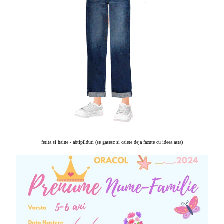
fetita si haine - abtipilduri (se gasesc si caiete deja facute cu ideea asta)