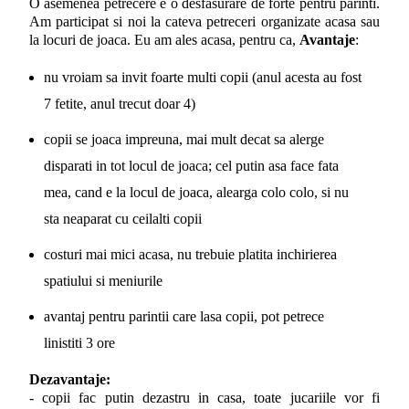
O asemenea petrecere e o desfasurare de forte pentru parinti.
Am participat si noi la cateva petreceri organizate acasa sau
la locuri de joaca. Eu am ales acasa, pentru ca,
Avantaje
:
nu vroiam sa invit foarte multi copii (anul acesta au fost
7 fetite, anul trecut doar 4)
copii se joaca impreuna, mai mult decat sa alerge
disparati in tot locul de joaca; cel putin asa face fata
mea, cand e la locul de joaca, alearga colo colo, si nu
sta neaparat cu ceilalti copii
costuri mai mici acasa, nu trebuie platita inchirierea
spatiului si meniurile
avantaj pentru parintii care lasa copii, pot petrece
linistiti 3 ore
Dezavantaje:
- copii fac putin dezastru in casa, toate jucariile vor fi