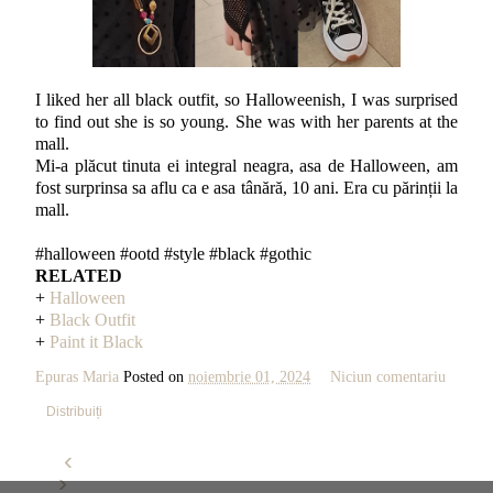
I liked her all black outfit, so Halloweenish, I was surprised
to find out she is so young. She was with her parents at the
mall.
Mi-a plăcut tinuta ei integral neagra, asa de Halloween, am
fost surprinsa sa aflu ca e asa tânără, 10 ani. Era cu părinții la
mall.
#halloween #ootd #style #black #gothic
RELATED
+
Halloween
+
Black Outfit
+
Paint it Black
Epuras Maria
Posted on
noiembrie 01, 2024
Niciun comentariu
Distribuiți
‹
›