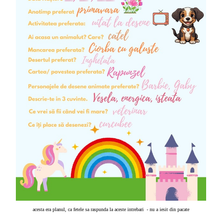
acesta era planul, ca fetele sa raspunda la aceste intrebari - nu a iesit din pacate