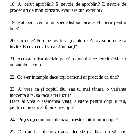
18. Ai cerut aprobări? E nevoie de aprobări? E nevoie de
proceduri de monitorizare, evaluare din exterior?
19. Poţi să-i ceri unui specialist să facă acel lucru pentru
tine?
20. Cu cine? Pe cine inviţi să ţi alăture? Ai avea pe cine să
inviţi? E ceva ce ai vrea să împarţi?
21. Aceasta mica decizie pe cîţi oameni face fericiţi? Macar
un zămbet acolo.
22. Ce s-ar intampla daca toţi oamenii ar proceda ca tine?
23. Ai vrea ca şi copiul tău, sau tu mai tânara, o varianta
inocenta a ta, să facă acel lucru?
Daca ai vrea o asemenea viaţă, alegere pentru copilul tau,
pentru cineva mai tînăr şi necopt?
24. Poţi să-ţi comunici decizia, aceste sfaturi unui copil?
25. Dca ar lua altcineva acea decizie (sa faca nu stiu ce,