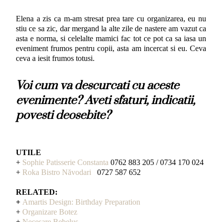
Elena a zis ca m-am stresat prea tare cu organizarea, eu nu
stiu ce sa zic, dar mergand la alte zile de nastere am vazut ca
asta e norma, si celelalte mamici fac tot ce pot ca sa iasa un
eveniment frumos pentru copii, asta am incercat si eu. Ceva
ceva a iesit frumos totusi.
Voi cum va descurcati cu aceste
evenimente?
Aveti sfaturi, indicatii,
povesti deosebite?
UTILE
+
Sophie Patisserie Constanta
0762 883 205 / 0734 170 024
+
Roka Bistro Năvodari
0727 587 652
RELATED:
+
Amartis Design: Birthday Preparation
+
Organizare Botez
+
Necesare Bebelus