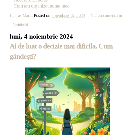
+
Cum am organizat nunta mea
Epuras Maria
Posted on
noiembrie 15, 2024
Niciun comentariu
Distribuiți
luni, 4 noiembrie 2024
Ai de luat o decizie mai dificila. Cum
gândeşti?