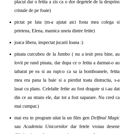
placut dar o fetita a zis ca o dor degetele de la desprins
cristale de pe foaie)
pictat pe fata (m-a ajutat aici fosta mea colega si
prietena, Elena, mamica uneia dintre fetite)
joaca libera, inspectat jucarii Ioana :)
pinata curcubeu de la Jumbo ( nu a iesit prea bine, au
lovit pe rand pinata, dar dupa ce o fetita a darmat-o au
tabarat pe ea si au rupt-o ca sa ia bomboanele, fetita
mea era pana la baie si a pierdut toata distractia, s-a
lasat cu plans. Celelalte fetite au fost dragute si i-au dat
din ce au strans ele, dar tot a fost suparare. Nu cred ca
mai cumpar.)
mai era in program uitat la un film gen
Delfinul Magic
sau
Academia Unicornilor
dar fetele vroiau desene