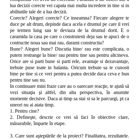
lua decizii corecte vei capata mai multa incredere in tine si in
abilitatile tale de a lua decizii.
Corecte? Alegeri corecte? Ce inseamna? Fiecare alegere te
duce pe alt drum, depinde daca acela e drumul pe care il vrei
pe termen lung sau te deviaza de la drumul dorit. E o
caramida la casa pe care o construiesti deja sau te apuci de o
contructie noua sau mai rau, darami constructia?
Bune? Alegeri bune? Discutia bine/ rau este complicata, o
putem restrange la bine/ rau pentru tine sau pentru altcineva.
Orice are si parti bune si parti rele, avantaje si dezavantaje,
trebuie puse toate in balanta. Oricum trebuie sa te cunosti
bine pe tine si ce vrei pentru a putea decide daca ceva e bun
pentru tine sau nu.
In continuare mini fraze care au o oarecare reacţie, te ajută să
vezi situaţia şi altfel, din alta perspectiva, în anumite
momente decisive. Daca ai timp sa stai si sa le parcurgi, pt ca
uneori nu ai atata timp.
1. Pentru cine?
2. Defineşte, descrie ce vrei să faci în obiective clare,
măsurabile, împarte în etape.
3. Care sunt aşteptările de la proiect? Finalitatea, rezultatele.