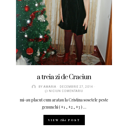
a treia zi de Craciun
BY
AMARIA
DECEMBRIE 27, 2014
NICIUN COMENTARIU
mi-au placut cum aratau la Cristina sosetele peste
genunchi ( +1 , +2 , +3 ) …
VIEW
the
POST