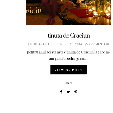
tinuta de Craciun
BY
AMARIA
DECEMBRIE 23, 2014
2 COMENTARII
pentru anul acesta asta e tinuta de Craciun la care m-
am gandit rochie grena…
VIEW
the
POST
Share