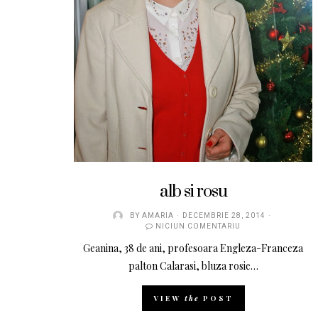
alb si rosu
BY
AMARIA
DECEMBRIE 28, 2014
NICIUN COMENTARIU
Geanina, 38 de ani, profesoara Engleza-Franceza
palton Calarasi, bluza rosie…
VIEW
the
POST