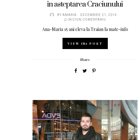
in asteptarea Craciunului
BY
AMARIA
DECEMBRIE 21, 2014
NICIUN COMENTARIU
Ana-Maria 15 ani eleva la Traian la mate-info
VIEW
the
POST
Share