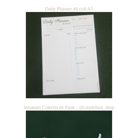
Daily Planner 46 coli A5
lumanari Colectia de Paște - @candelura_shop