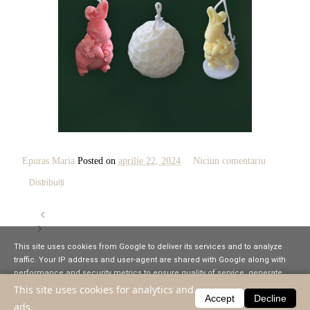
Epuras Maria
Posted on
aprilie 22, 2024
Niciun comentariu
Distribuiți
‹
›
This site uses cookies from Google to deliver its services and to analyze
traffic. Your IP address and user-agent are shared with Google along with
performance and security metrics to ensure quality of service, generate
usage statistics, and to detect and address abuse.
This site uses cookies for analytics and
Accept
Decline
Pagina de pornire
©
2026
Urban Style Romania
. Developed by
JediThemes
ads.
LEARN MORE
GOT IT