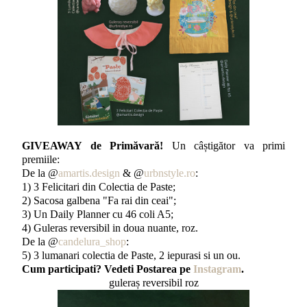
GIVEAWAY de Primăvară!
Un câștigător va primi
premiile:
De la @
amartis.design
& @
urbnstyle.ro
:
1) 3 Felicitari din Colectia de Paste;
2) Sacosa galbena "Fa rai din ceai";
3) Un Daily Planner cu 46 coli A5;
4) Guleras reversibil in doua nuante, roz.
De la @
candelura_shop
:
5) 3 lumanari colectia de Paste, 2 iepurasi si un ou.
Cum participati? Vedeti Postarea pe
Instagram
.
guleraș reversibil roz