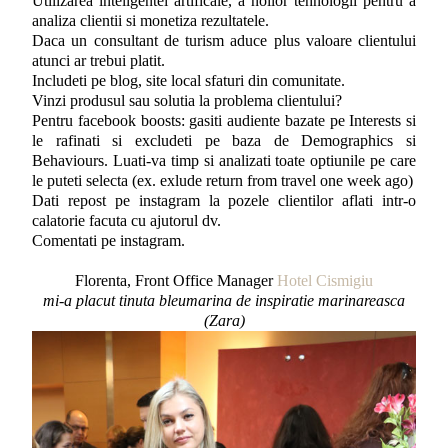
Utilizarea inteligentei artificale, a noilor tehnologii pentru a
analiza clientii si monetiza rezultatele.
Daca un consultant de turism aduce plus valoare clientului
atunci ar trebui platit.
Includeti pe blog, site local sfaturi din comunitate.
Vinzi produsul sau solutia la problema clientului?
Pentru facebook boosts: gasiti audiente bazate pe Interests si
le rafinati si excludeti pe baza de Demographics si
Behaviours. Luati-va timp si analizati toate optiunile pe care
le puteti selecta (ex. exlude return from travel one week ago)
Dati repost pe instagram la pozele clientilor aflati intr-o
calatorie facuta cu ajutorul dv.
Comentati pe instagram.
Florenta, Front Office Manager
Hotel Cismigiu
mi-a placut tinuta bleumarina de inspiratie marinareasca
(Zara)