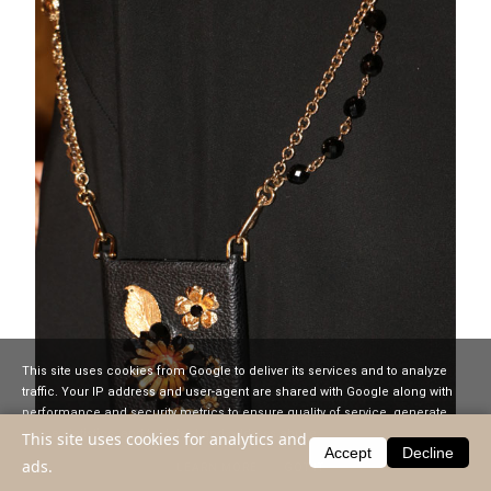
This site uses cookies from Google to deliver its services and to analyze
traffic. Your IP address and user-agent are shared with Google along with
performance and security metrics to ensure quality of service, generate
usage statistics, and to detect and address abuse.
This site uses cookies for analytics and
Accept
Decline
ads.
LEARN MORE
GOT IT