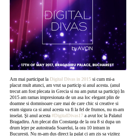
Am mai participat la
Digital Divas in 2015
si cum mi-a
placut mult atunci, am vrut sa particip si anul acesta. (anul
trecut am fost plecata in Grecia si nu am putut sa particip) In
2015 am ramas impresionata de un asa loc elegant plin de
doamne si domnisoare care mai de care chic si creative si
eram sigura ca si anul acesta va fi la fel de frumos, nu m-am
inselat. Şi anul acesta
#DigitalDivas17
a avut loc la Palatul
Bragadiru. Am plecat din Constanţa de la ora 8 si dupa un
drum lejer pe autostrada Soarelui, la ora 10 intram in
Bucuresti. Nu m-am dus direct la palat ci am zis sa vizitez