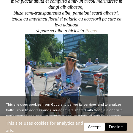
mi-a placut tinuta ei compusa dintr-un tricou marinaresc in
dungi alb albastre,
bluza semi-transpanrenta alba, pantaloni scurti albastri,
tenesi cu imprimeu floral si palarie cu accesorii pe care ea
le-a adaugat
si pare sa aiba o bicicleta
Pegas
This site uses cookies from Google to deliver its services and to analyze
traffic. Your IP address and user-agent are shared with Google along with
performance and security metrics to ensure quality of service, generate
usage statistics, and to detect and address abuse.
This site uses cookies for analytics and
Accept
Decline
ads.
LEARN MORE
GOT IT