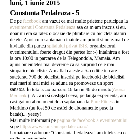
luni, 1 iunie 2015
Constanta Pedaleaza - 5
De pe
facebook
am vazut ca mai multe prietene participau la
evenimentul Constanta Pedaleaza
asa ca m-am inscris si eu,
doar nu era sa ratez o ocazie de plimbare cu bicicleta alaturi
de ele. Apoi cu o saptamana inainte am primit si un e-mail de
invitatie din partea
spitalului privat ISIS
, organizatorul
evenimentului, foarte dragut din partea lor :-) Intalnirea a fost
la ora 10:00 in parcarea de la Telegondola, Mamaia. Am
ajuns bineinteles mai devreme ca sa surprind cele mai
simpatice bicicliste. Am aflat ca este a 5-a editie in care
sute(erau 790 de biciclisti inscrisi pe facebook) de biciclisti
mai mari si mai mici se aduna sa promoveze un sport
sanatos. I
n total s-au parcurs 15 km in 45 de minute(
Arena
A..
am si castigat
ceva, pe langa experienta, am
Medicala
).
castigat un abonament de o saptamana la
Pure Fitness
in
Maritimo (au fost 50 de astfel de abonamente puse la
bataie)... yeeey!
Mai multe informatii pe
pagina de facebook a evenimentului
si pe
http://www.constantapedaleaza.ro/
Urmatoarea adunare "Constanta Pedaleaza" am inteles ca o
sa fie in octombrie.