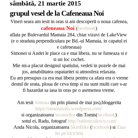
sâmbătă, 21 martie 2015
grupul vesel de la Cafeneaua Noi
Vineri seara am iesit in oras si am descoperit o noua cafenea,
cafeneaua Noi
(
facebook
)
aflata pe Bulevardul Mamaia 284, chiar vizavi de LakeView
(e o straduta perpendiculara pe Bd.-ul Mamaia, in capatul ei
e cafeneaua)
Simonei si Andei le place ca e mai libera, nu se fumeaza si e
si un loc cochet.
Mie mi-a placut designul spatiului, vedeti in pozele de mai
jos, amabilitatea ospataritei si atmosfera relaxata.
Eu am presupus ca era mai libera pentru ca afara era o vreme
destul de urata, ploua de ceva timp si nu sunt multi care s-ar
fi hazardat sa iasa in oras pe o asemenea vreme.
Am iesit
Simona
(in prin planul de mai jos),bloggerita
https://simonaions.wordpress.com/
si organizatoarea
sezatorilor
din Tomis(
facebook
)
sotul ei, Radu, fotograf
http://raduniculescu.com/
Anda Nicola, organizatoarea
SkirtBike
(
facebook
) si
Ziua
Iei pe bicicleta