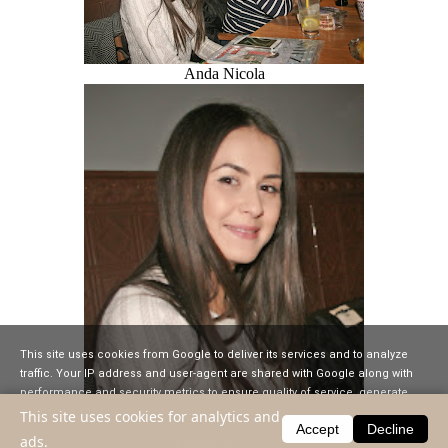
Anda Nicola
This site uses cookies from Google to deliver its services and to analyze
traffic. Your IP address and user-agent are shared with Google along with
performance and security metrics to ensure quality of service, generate
usage statistics, and to detect and address abuse.
This site uses cookies for analytics and
Accept
Decline
ads.
LEARN MORE
GOT IT