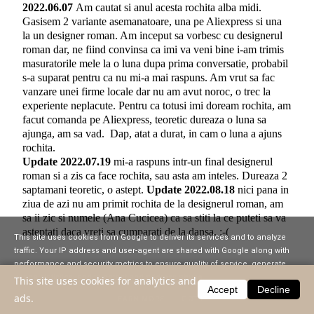
2022.06.07
Am cautat si anul acesta rochita alba midi.
Gasisem 2 variante asemanatoare, una pe Aliexpress si una
la un designer roman. Am inceput sa vorbesc cu designerul
roman dar, ne fiind convinsa ca imi va veni bine i-am trimis
masuratorile mele la o luna dupa prima conversatie, probabil
s-a suparat pentru ca nu mi-a mai raspuns. Am vrut sa fac
vanzare unei firme locale dar nu am avut noroc, o trec la
experiente neplacute. Pentru ca totusi imi doream rochita, am
facut comanda pe Aliexpress, teoretic dureaza o luna sa
ajunga, am sa vad. Dap, atat a durat, in cam o luna a ajuns
rochita.
Update 2022.07.19
mi-a raspuns intr-un final designerul
roman si a zis ca face rochita, sau asta am inteles. Dureaza 2
saptamani teoretic, o astept.
Update 2022.08.18
nici pana in
ziua de azi nu am primit rochita de la designerul roman, am
sa ii zic si numele (Ana Cucicea) ca sa stiti la ce puteti sa va
asteptati daca vreti sa cumparati de la dansa. :-(
This site uses cookies from Google to deliver its services and to analyze
traffic. Your IP address and user-agent are shared with Google along with
performance and security metrics to ensure quality of service, generate
121 lei -
2022 Spring/Summer French Romantic White
usage statistics, and to detect and address abuse.
This site uses cookies for analytics and
Dress Lace Hollow
Accept
Decline
ads.
LEARN MORE
GOT IT
Gentle Loose Mid-Length Korean Dress All-match Women's