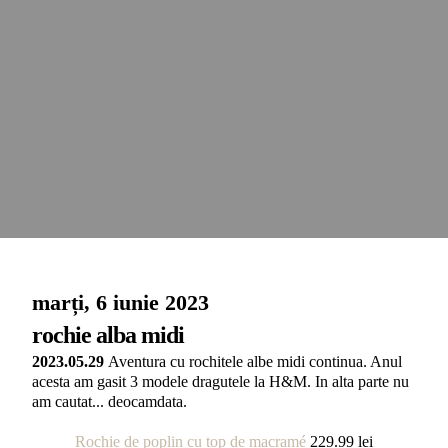
marți, 6 iunie 2023
rochie alba midi
2023.05.29
Aventura cu rochitele albe midi continua. Anul
acesta am gasit 3 modele dragutele la H&M. In alta parte nu
am cautat... deocamdata.
Rochie de poplin cu top de macramé
229.99 lei