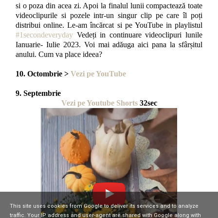
si o poza din acea zi. Apoi la finalul lunii compactează toate
videoclipurile si pozele intr-un singur clip pe care îl poți
distribui online. Le-am încărcat si pe YouTube in playlistul
#1secondeveryday
Vedeți in continuare videoclipuri lunile
Ianuarie- Iulie 2023. Voi mai adăuga aici pana la sfârșitul
anului. Cum va place ideea?
10. Octombrie >
Vezi pe YouTube
9. Septembrie
Vezi pe Youtube Shorts
32sec
This site uses cookies from Google to deliver its services and to analyze
traffic. Your IP address and user-agent are shared with Google along with