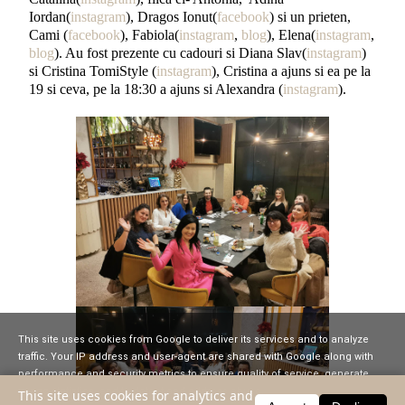
Iordan(
instagram
), Dragos Ionut(
facebook
) si un prieten,
Cami (
facebook
), Fabiola(
instagram
,
blog
), Elena(
instagram
,
blog
). Au fost prezente cu cadouri si Diana Slav(
instagram
)
si Cristina TomiStyle (
instagram
), Cristina a ajuns si ea pe la
19 si ceva, pe la 18:30 a ajuns si Alexandra (
instagram
).
This site uses cookies from Google to deliver its services and to analyze
traffic. Your IP address and user-agent are shared with Google along with
performance and security metrics to ensure quality of service, generate
usage statistics, and to detect and address abuse.
This site uses cookies for analytics and