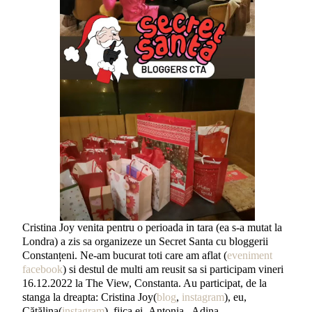
Cristina Joy venita pentru o perioada in tara (ea s-a mutat la
Londra) a zis sa organizeze un Secret Santa cu bloggerii
Constanțeni. Ne-am bucurat toti care am aflat (
eveniment
facebook
) si destul de multi am reusit sa si participam vineri
16.12.2022 la The View, Constanta. Au participat, de la
stanga la dreapta: Cristina Joy(
blog
,
instagram
), eu,
Cătălina(
instagram
), fiica ei- Antonia, Adina