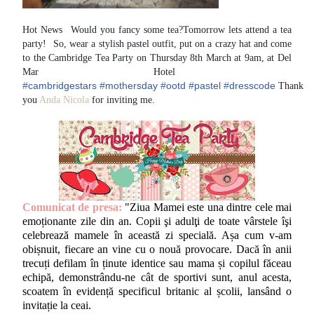
Hot News
Would you fancy some tea?Tomorrow lets attend a tea
party!
So, wear a stylish pastel outfit, put on a crazy hat and come
to the Cambridge Tea Party on Thursday 8th March at 9am, at Del
Mar Hotel
#
cambridgestars
#
mothersday
#
ootd
#
pastel
#
dresscode
Thank
you
Anda Nicola
for inviting me.
Comunicat de presa:
"Ziua Mamei este una dintre cele mai
emoționante zile din an. Copii şi adulţi de toate vârstele îşi
celebrează mamele în această zi specială. Așa cum v-am
obișnuit, fiecare an vine cu o nouă provocare. Dacă în anii
trecuți defilam în ținute identice sau mama și copilul făceau
echipă, demonstrându-ne cât de sportivi sunt, anul acesta,
scoatem în evidență specificul britanic al școlii, lansând o
invitație la ceai.