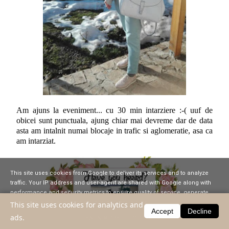
Am ajuns la eveniment... cu 30 min intarziere :-( uuf de
obicei sunt punctuala, ajung chiar mai devreme dar de data
asta am intalnit numai blocaje in trafic si aglomeratie, asa ca
am intarziat.
This site uses cookies from Google to deliver its services and to analyze
traffic. Your IP address and user-agent are shared with Google along with
performance and security metrics to ensure quality of service, generate
usage statistics, and to detect and address abuse.
This site uses cookies for analytics and
Accept
Decline
ads.
LEARN MORE
GOT IT