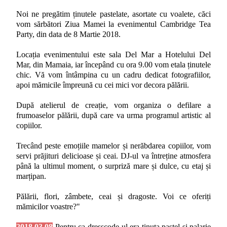
Noi ne pregătim ținutele pastelate, asortate cu voalete, căci
vom sărbători Ziua Mamei la evenimentul Cambridge Tea
Party, din data de 8 Martie 2018.
Locația evenimentului este sala Del Mar a Hotelului Del
Mar, din Mamaia, iar începând cu ora 9.00 vom etala ținutele
chic. Vă vom întâmpina cu un cadru dedicat fotografiilor,
apoi mămicile împreună cu cei mici vor decora pălării.
După atelierul de creație, vom organiza o defilare a
frumoaselor pălării, după care va urma programul artistic al
copiilor.
Trecând peste emoțiile mamelor și nerăbdarea copiilor, vom
servi prăjituri delicioase și ceai. DJ-ul va întreține atmosfera
până la ultimul moment, o surpriză mare și dulce, cu etaj și
marțipan.
Pălării, flori, zâmbete, ceai și dragoste. Voi ce oferiți
mămicilor voastre?"
2018.03.08
Pentru ca dresscode-ul era tinuta pastel si palarie