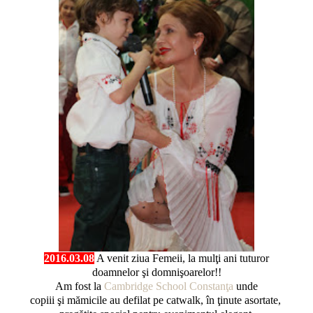
2016.03.08
A venit ziua Femeii, la mulţi ani tuturor
doamnelor şi domnişoarelor!!
Am fost la
Cambridge School Constanţa
unde
copiii şi mămicile au defilat pe catwalk, în ţinute asortate,