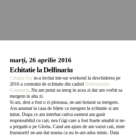
marți, 26 aprilie 2016
Echitatie la Delfinariu
Cristina Joy
m-a invitat intr-un weekend la deschiderea pe
2016 a centrului de echitatie din cadrul
Delfinariului
Constanta
. Nu am putut sa merg in acea zi dar am vorbit sa
mergem in alta zi.
Si azi, desi a fost o zi ploioasa, ne-am hotarat sa mergem.
Am anuntat la casa de bilete ca mergem la echitatie si am
intrat. Dupa ce am intrebat cativa oameni am gasit
responsabilul cu caii, nea Gigi care a fost foarte amabil si ne-
a pregatit-o pe Gloria. Cand am ajuns de am vazut caii, niste
frumuseti! ne-am dat seama ca nu le-am adus nimic. Data