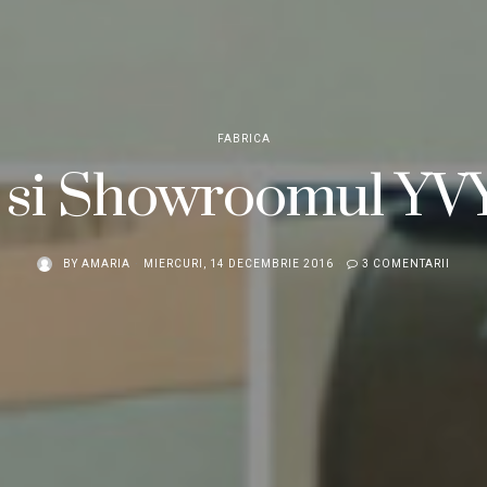
FABRICA
ca si Showroomul YV
BY
AMARIA
MIERCURI, 14 DECEMBRIE 2016
3 COMENTARII